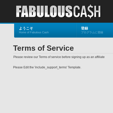
ようこそ
登録
Home of Fabulous Cash
プログラムに登録
Terms of Service
Please review our Terms of service before signing up as an affiliate
Please Edit the 'include_support_terms' Template.